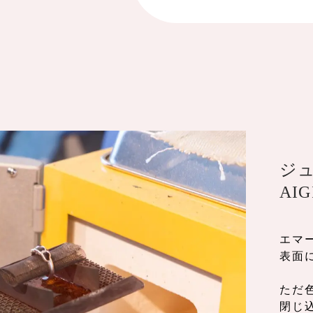
ジ
AI
エマ
表面
ただ
閉じ