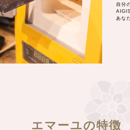
自分
AI
あな
エマーユの特徴