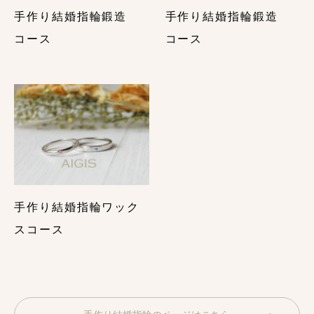
とメリット・事例集をご紹介
手作り結婚指輪鍛造
手作り結婚指輪鍛造
結婚指輪の「形」の選び方をプロが解説【後悔しない
コース
コース
５つのポイント】
つや消し結婚指輪で後悔しないために購入前に覚えて
おくべきこと・まとめ
結婚指輪でのプラチナとゴールドの違いは？色の種類
や耐久性を比較！
個性的な結婚指輪デザイン６選・手作り結婚指輪で個
性的な指輪を作る方法
手作り結婚指輪ワック
スコース