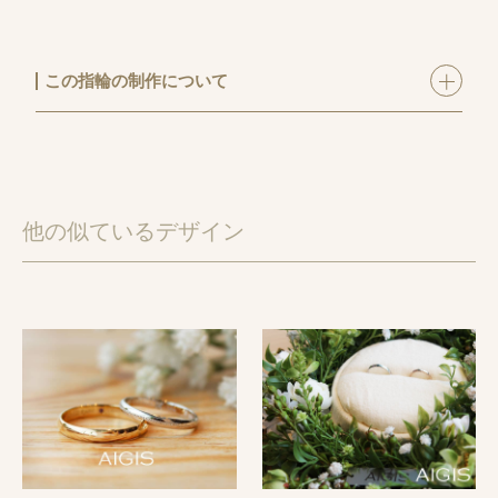
この指輪の制作について
手作り結婚指輪ワックスコース
にてご制作いただきま
した。
表面にエッジを利かせたシャープでスッキリとしたマ
リッジリング。
他の似ているデザイン
つや消しと鏡面仕上げを上下にわけて施しました。
テクスチャーの違いを楽しめるデザインです。
素材：K18イエローゴールド・プラチナ
仕上げ：つや消し・鏡面仕上げ
コース：ワックス・オーダーメイド
制作時間：2時間
【指輪お役立ちコラム】
結婚指輪の「ホーニング加工」とは？表面加工の特徴