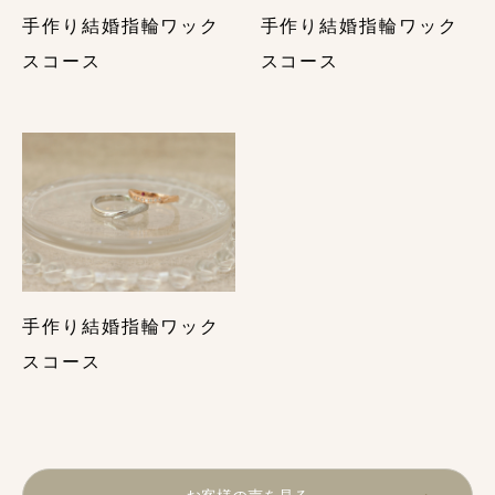
個性的な結婚指輪デザイン６選・手作り結婚指輪で個
手作り結婚指輪ワック
手作り結婚指輪ワック
性的な指輪を作る方法
スコース
スコース
ゴールドの結婚指輪で後悔しないために購入前に覚え
ておくべきこと・まとめ
結婚指輪の「形」の選び方をプロが解説【後悔しない
５つのポイント】
結婚指輪の「幅」の選び方をプロが解説【後悔しない
７つのポイント】
ペアリングデザイン10選｜カップルで手作りするおす
すめ指輪
手作り結婚指輪ワック
スコース