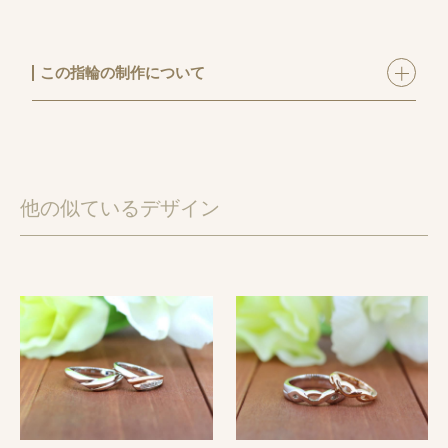
この指輪の制作について
手作り結婚指輪ワックスコース
にてご制作いただきま
した。
稲妻の形のイエローゴールドの結婚指輪。
とってもおしゃれなお二人にお似合いのデザインでご
他の似ているデザイン
相談させて頂きました。
ご希望と手作りでできるデザインをすりあわあせてこ
の作品が完成しました。
力強いデザインですが、女性らしさも忘れずに新婦様
用は少し細目にお仕立てしております。
セット感とデザインの両方を実現したオリジナルリン
グです。
【指輪お役立ちコラム】