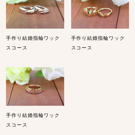
インサイドストーンはピンクトルマリンとムーンスト
―ンをお留めしました。
【お客より】
雰囲気が良いのでAIGISを選びました。
楽しく結婚指輪を手作りすることができてよかったで
手作り結婚指輪ワック
手作り結婚指輪ワック
す。
スコース
スコース
デザインもよくて満足しています。
ありがとうございました。
【指輪お役立ちコラム】
ペアリングデザイン10選｜カップルで手作りするおす
すめ指輪
ゴールドの結婚指輪で後悔しないために購入前に覚え
ておくべきこと・まとめ
結婚指輪の刻印で後悔しないために購入前に覚えてお
手作り結婚指輪ワック
くべきこと・まとめ
スコース
世界に１つだけ！結婚指輪のおしゃれな刻印アイデ