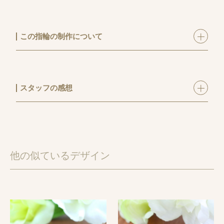
この指輪の制作について
手作り結婚指輪ワックスコース
にてご制作いただきま
した。
K18ホワイトゴールドをシャンパンカラーでお仕立てし
スタッフの感想
ました。
制作中、とても楽しまれて結婚指輪を手作りしている
真ん中に入ったラインが雪道の轍のようになるよう仕
のが
上げています。
伝わってきました。
光の加減によって、艶の出方が異なるようにラインが
長い作業時間にもかかわらず、最後まで笑顔でいらっ
他の似ているデザイン
入っています。
しゃったのを覚えています。
片方のみダイヤバー仕上げにして煌めきをデザインに
手作り結婚指輪のご制作、ありがとうございました。
閉じ込めました。
末永くお幸せにお過ごしくださいませ。
レーザー刻印にてお二人だけのメッセージを刻印しま
【制作サポート】吉田＆鳥光
した。