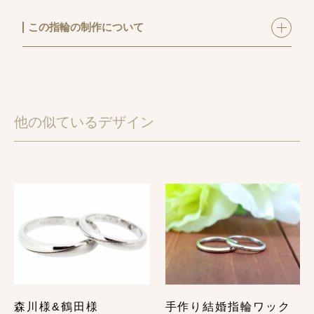
この指輪の制作について
手作り結婚指輪ワックスコース
にてご制作いただきま
した。
メンズ用はセンターミルを入れてダイヤモンドを一石
入れました。
他の似ているデザイン
レディース用はダイヤモンドとサファイアを入れまし
た。
お互いの個性を出しながらペア感も忘れずに仕上げま
した♪
中の刻印もイニシャルの間に星マークをいれ、こだわ
りました。
【指輪お役立ちコラム】
手作りプラチナ結婚指輪のデザイン集｜気になる価格
相場や作り方も解説！
森川様&鶴田様
手作り結婚指輪ワック
ダイヤあり結婚指輪で後悔しないために購入前に覚え