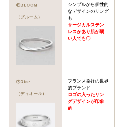
シンプルから個性的
1
⑥BLOOM
なデザインのリング
（ブルーム）
も
サージカルステン
レスがあり肌が弱
い人でも〇
フランス発祥の世界
6
⑦Dior
的ブランド
（ディオール）
ロゴの入ったリン
グデザインが印象
的