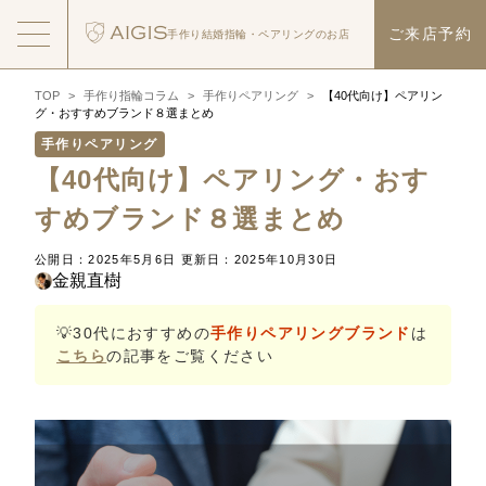
ご来店予約
手作り結婚指輪・
ペアリングのお店
TOP
>
手作り指輪コラム
>
手作りペアリング
>
【40代向け】ペアリン
グ・おすすめブランド８選まとめ
手作りペアリング
【40代向け】ペアリング・おす
すめブランド８選まとめ
公開日：2025年5月6日
更新日：2025年10月30日
金親直樹
💡30代におすすめの
手作りペアリングブランド
は
こちら
の記事をご覧ください