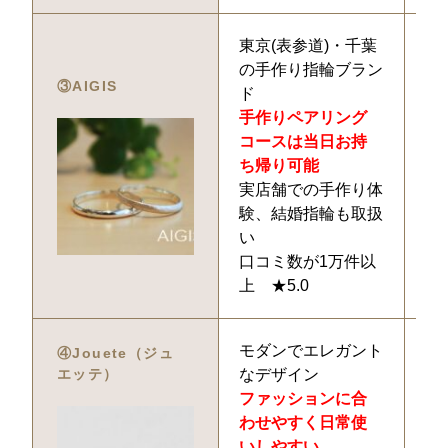
東京(表参道)・千葉
25
の手作り指輪ブラン
※
③AIGIS
ド
価
手作りペアリング
ゴ
コースは当日お持
ち帰り可能
実店舗での手作り体
験、結婚指輪も取扱
い
口コミ数が1万件以
上 ★5.0
モダンでエレガント
7,
④Jouete（ジュ
エッテ）
なデザイン
ファッションに合
わせやすく日常使
いしやすい