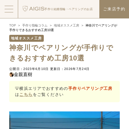
ご来店予約
手作り結婚指輪・
ペアリングのお店
TOP
>
手作り指輪コラム
>
地域オススメ工房
>
神奈川でペアリングが
手作りできるおすすめ工房10選
地域オススメ工房
神奈川でペアリングが手作りで
きるおすすめ工房10選
公開日：2023年6月10日
更新日：2026年7月24日
金親直樹
💡横浜エリアでおすすめの
手作りペアリング工房
は
こちら
をご覧ください