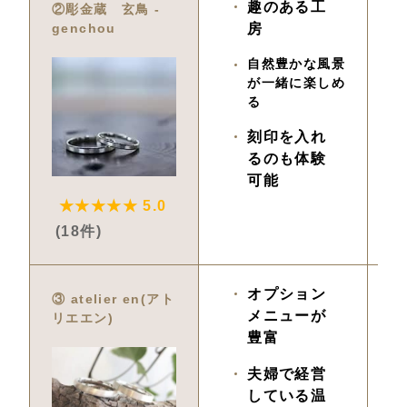
趣のある工
7,
②彫金蔵　玄鳥 ‐ 
genchou
房
自然豊かな風景
が一緒に楽しめ
る
刻印を入れ
るのも体験
可能
★★★★★ 5.0
(18件)
オプション
9,
③ atelier en(アト
メニューが
リエエン)
豊富
夫婦で経営
している温