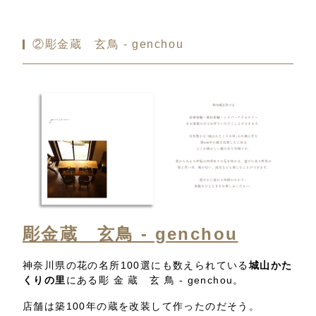
②彫金蔵 玄鳥 ‐ genchou
彫金蔵 玄鳥 ‐ genchou
神奈川県の花の名所100選にも数えられている
城山かた
くりの里
にある彫 金 蔵 玄 鳥 ‐ genchou。
店舗は築100年の蔵を改装して作ったのだそう。