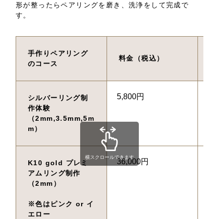
形が整ったらペアリングを磨き、洗浄をして完成で
す。
手作りペアリング
料金（税込）
制
のコース
5,800円
2
シルバーリング制
作体験
（2mm,3.5mm,5m
m）
横スクロールできます
36,000円
2
K10 gold プレミ
アムリング制作
（2mm）
※色はピンク or イ
エロー