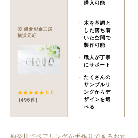
購入可能
木を基調と
7,
⑩ 鎌倉彫金工房　
した落ち着
横浜元町
いた空間
で
製作可能
職人が丁寧
にサポート
たくさんの
サンプルリ
ングからデ
★★★★★ 5.0
ザインを選
(496件)
べる
神奈川でペアリングが手作りできるおす