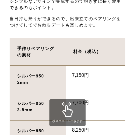
シンプルなデザインで完成するので飽きずに長く愛用
できるのもポイント。
当日持ち帰りができるので、出来立てのペアリングを
つけてしてでお散歩デートも楽しめます。
手作りペアリング
料金（税込）
制
の素材
7,150円
不
シルバー950　
2mm
7,700円
不
シルバー950　
2.5mm
横スクロールできます
8,250円
不
シルバー950　