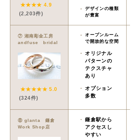
★★★★ 4.9
デザインの種類
(2,203件)
が豊富
オープンルーム
5,
⑦ 湘南彫金工房　
で開放的な空間
andfuse　bridal
オリジナル
パターンの
テクスチャ
あり
オプション
★★★★★ 5.0
多数
(324件)
鎌倉駅から
4,
⑧ glanta　鎌倉 
Work Shop店
アクセスし
やすい