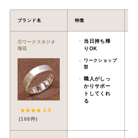
ブランド名
特徴
価
当日持ち帰
5,
①ワークスタジオ
瑠花
りOK
ワークショップ
型
職人がしっ
かりサポー
トしてくれ
る
★★★★ 4.9
(168件)