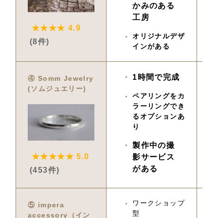
かみのある
工房
★★★★ 4.9
オリジナルデザ
(8件)
インがある
1時間で完成
5,
④ Somm Jewelry 
(ソムジュエリー)
ペアリングをカ
ラーリングでき
るオプションあ
り
製作中の撮
★★★★★ 5.0
影サービス
がある
(453件)
ワークショップ
4,
⑤ impera 
型
accessory（イン