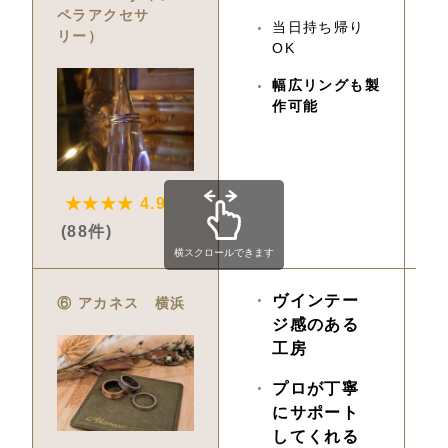
ペラアクセサ
当日持ち帰り
リー）
OK
幅広リングも製
作可能
★★★★ 4.9
(88件)
横スクロールできます
ヴインテー
2,
⑥ アカネス　横浜
ジ感のある
工房
プロが丁寧
にサポート
してくれる