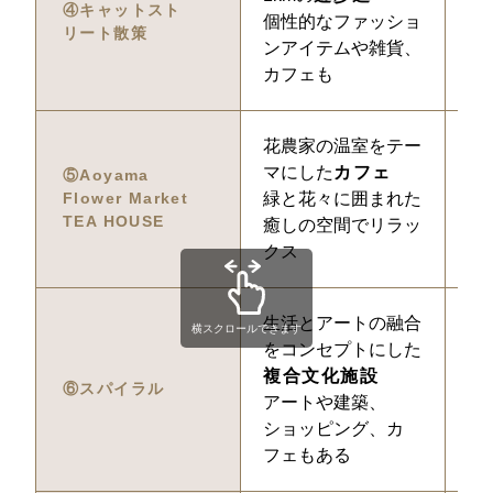
④キャットスト
個性的なファッショ
リート散策
ンアイテムや雑貨、
カフェも
花農家の温室をテー
1
マにした
カフェ
⑤Aoyama 
Flower Market 
緑と花々に囲まれた
TEA HOUSE
癒しの空間でリラッ
クス
生活とアートの融合
1
横スクロールできます
をコンセプトにした
複合文化施設
⑥スパイラル
アートや建築、
ショッピング、カ
フェもある