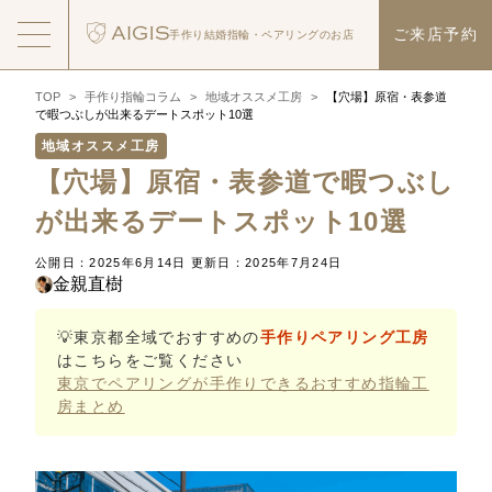
ご来店予約
手作り結婚指輪・
ペアリングのお店
TOP
>
手作り指輪コラム
>
地域オススメ工房
>
【穴場】原宿・表参道
で暇つぶしが出来るデートスポット10選
地域オススメ工房
【穴場】原宿・表参道で暇つぶし
が出来るデートスポット10選
公開日：2025年6月14日
更新日：2025年7月24日
金親直樹
💡東京都全域でおすすめの
手作りペアリング工房
はこちらをご覧ください
東京でペアリングが手作りできるおすすめ指輪工
房まとめ