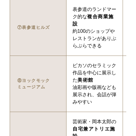
表参道のランドマー
1
ク的な
複合商業施
設
⑦表参道ヒルズ
約100のショップや
レストランがありぶ
らぶらできる
ピカソのセラミック
1
作品を中心に展示し
た
美術館
⑧ヨックモック
ミュージアム
油彩画や版画なども
展示され、会話が弾
みやすい
芸術家・岡本太郎の
1
自宅兼アトリエ施