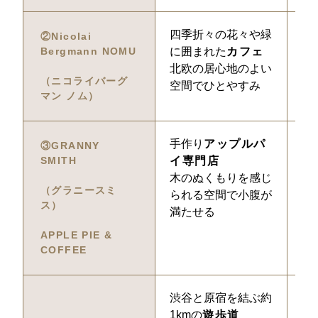
四季折々の花々や緑
約
②Nicolai 
Bergmann NOMU
に囲まれた
カフェ
北欧の居心地のよい
（ニコライバーグ
空間でひとやすみ
マン ノム）
手作り
アップルパ
1
③GRANNY 
SMITH
イ専門店
木のぬくもりを感じ
（グラニースミ
られる空間で小腹が
ス）
満たせる
APPLE PIE & 
COFFEE
渋谷と原宿を結ぶ約
1
1kmの
遊歩道