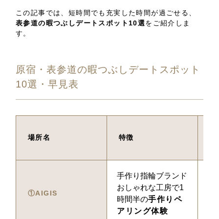
この記事では、短時間でも充実した時間が過ごせる、
表参道の暇つぶしデートスポット10選
をご紹介しま
す。
原宿・表参道の暇つぶしデートスポット
10選・早見表
場所名
特徴
滞
手作り指輪ブランド
1.
おしゃれな工房で1
①AIGIS
時間半の
手作りペ
アリング体験