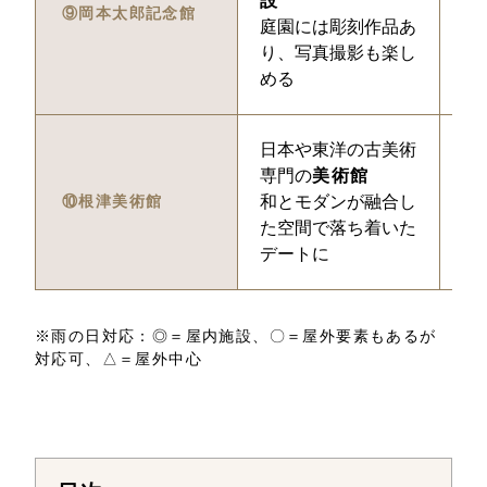
設
⑨岡本太郎記念館
庭園には彫刻作品あ
り、写真撮影も楽し
める
日本や東洋の古美術
2
専門の
美術館
⑩根津美術館
和とモダンが融合し
た空間で落ち着いた
デートに
※雨の日対応：◎＝屋内施設、〇＝屋外要素もあるが
対応可、△＝屋外中心