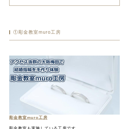
①彫金教室muro工房
彫金教室muro工房
彫金教室も実施している工房です。