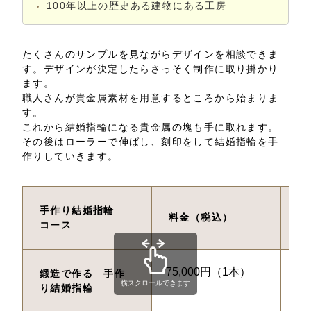
100年以上の歴史ある建物にある工房
たくさんのサンプルを見ながらデザインを相談できま
す。デザインが決定したらさっそく制作に取り掛かり
ます。
職人さんが貴金属素材を用意するところから始まりま
す。
これから結婚指輪になる貴金属の塊も手に取れます。
その後はローラーで伸ばし、刻印をして結婚指輪を手
作りしていきます。
手作り結婚指輪
料金（税込）
制
コース
75,000円（1本）
事
鍛造で作る　手作
横スクロールできます
り結婚指輪