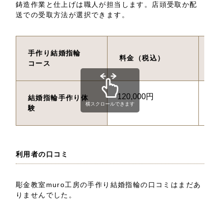
鋳造作業と仕上げは職人が担当します。店頭受取か配
送での受取方法が選択できます。
手作り結婚指輪
料金（税込）
制
コース
120,000円
約
結婚指輪手作り体
横スクロールできます
験
利用者の口コミ
彫金教室muro工房の手作り結婚指輪の口コミはまだあ
りませんでした。