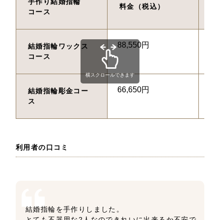
手作り結婚指輪
料金（税込）
制
コース
88,550円
約
結婚指輪ワックス
コース
横スクロールできます
66,650円
約
結婚指輪彫金コー
ス
利用者の口コミ
結婚指輪を手作りしました。
とても不器用な2人なのできれいに出来るか不安で