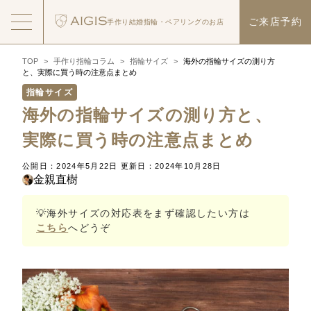
ご来店予約
手作り結婚指輪・
ペアリングのお店
TOP
>
手作り指輪コラム
>
指輪サイズ
>
海外の指輪サイズの測り方
と、実際に買う時の注意点まとめ
指輪サイズ
海外の指輪サイズの測り方と、
実際に買う時の注意点まとめ
公開日：2024年5月22日
更新日：2024年10月28日
金親直樹
💡海外サイズの対応表をまず確認したい方は
こちら
へどうぞ